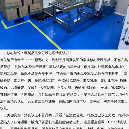
一、核心结论：乳制品完全可以办理清真认证！
首先给所有食品企业一颗定心丸：乳制品是清真认证的常规核心受理品类，不存在品
类禁忌。 乳制品本身属于伊斯兰教法认定的洁净食材，也是国内外清真食品市场的主
流刚需品类，适配全场景合规申报。 可合规申报的全品类乳制品包含但不限于： ·基
础鲜奶、常温纯牛奶、脱脂/低脂纯乳 ·全脂/脱脂奶粉、调制乳粉、婴幼儿乳粉 ·原味
酸奶、风味酸奶、发酵乳 ·天然奶酪、再制奶酪、奶酪棒 ·稀奶油、黄油、乳脂制品 ·
乳制冰淇淋、乳制甜品、含乳饮品等 以上所有品类，只要符合清真生产规范，均可合
法申请清真认证，认证资质全球通用，适配国内清真市场、东南亚、中东等跨境出口
场景。
二、关键真相：清真认证不看品类，只看「全流程合规」 很多企业认证失败，根源都
是陷入了认知误区：以为只要是乳制品就能自动过审。 这里重点强调：Halal清真认